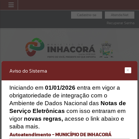
Cadastre-se
Atende.Net
Recuperar Senha
Aviso do Sistema
I
niciando em
01/01/2026
entra em vigor a
obrigatoriedade de integração com o
ENVIAR PROPOSTA
FOLHA DE
CONSULTA DE
Ambiente de Dados Nacional das
Notas de
DE LICITAÇÕES
PAGAMENTO
PROTOCOLO
Erro
Serviço Eletrônicas
com isso entraram em
SISTEMA
vigor
novas regras,
acesse o link abaixo e
Gerenciamento do Sistema
saiba mais.
CÓDIGO DA MENSAGEM:
EST-000040
Autoatendimento - MUNICÍPIO DE INHACORÁ
Ocorreu um erro de script: