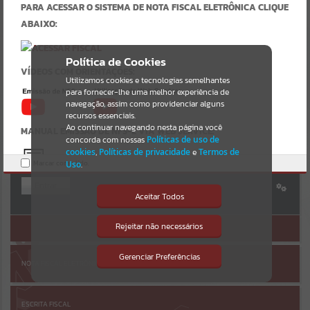
Uncaught SyntaxError: Unexpected token '('
PARA ACESSAR O SISTEMA DE NOTA FISCAL ELETRÔNICA CLIQUE
https://inhacora.atende.net/cidadao/pagina/static/bundle/wpo_inde
Resultados para
""
ABAIXO:
x_2_base_l2_portal_editores_sync_f15d4117a34dd2a38adddbc4ffd72
9b9.js?v=891a43bc:47
Verificar Mais Detalhes
Portais
Política de Cookies
VÍDEOS COM ORIENTAÇÕES:
OK
Utilizamos cookies e tecnologias semelhantes
Por favor, aguarde...
para fornecer-lhe uma melhor experiência de
navegação, assim como providenciar alguns
AUTOATENDIMENTO
NOTÍCIAS
recursos essenciais.
Ao continuar navegando nesta página você
MANUAL EMISSÃO DE NFS-E VIA WEB SERVICE:
concorda com nossas
Políticas de uso de
Por favor, aguarde...
cookies
,
Políticas de privacidade
e
Termos de
Marcar como lido.
Uso
.
Entrar
SUBPORTAIS
URL DO WEB SERVICE:
Aceitar Todos
Cadastre-se
|
Recuperar Senha
https://ws-modelo.atende.net:7443/?
Por favor, aguarde...
Rejeitar não necessários
ACESSAR SEM LOGIN
pg=rest&service=WNERestServiceNFSe
Isto significa que diversos recursos
providenciados poderão não estar
MANUAL DA DES-IF:
disponíveis.
Gerenciar Preferências
SERVIÇOS
NOTA FISCAL ELETRÔNICA
Por favor, aguarde...
ESCRITA FISCAL