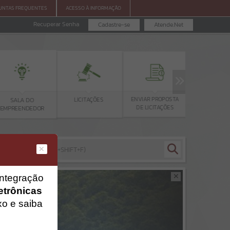
GUNTAS FREQUENTES
ACESSO À INFORMAÇÃO
Recuperar Senha
Cadastre-se
Atende.Net
ENVIAR PROPOSTA
CONSULTA
LICITAÇÕES
SALA DO
DE LICITAÇÕES
PROTOCO
EMPREENDEDOR
integração
etrônicas
xo e saiba