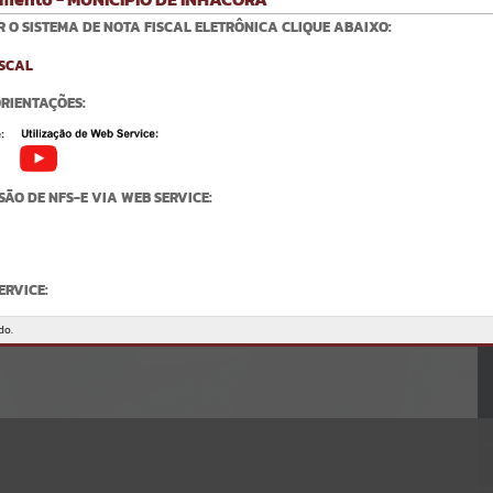
Gerenciamento do Sistema
 O SISTEMA DE NOTA FISCAL ELETRÔNICA CLIQUE ABAIXO:
CÓDIGO DA MENSAGEM:
EST-000040
Ocorreu um erro de script:
Uncaught SyntaxError: Unexpected token '('
https://inhacora.atende.net/cidadao/pagina/static/bundle/wpo_index
RIENTAÇÕES:
_2_base_l2_portal_editores_sync_f15d4117a34dd2a38adddbc4ffd729
b9.js?v=891a43bc:47
Verificar Mais Detalhes
OK
ÃO DE NFS-E VIA WEB SERVICE:
ERVICE:
delo.atende.net:7443/?pg=rest&service=WNERestServiceNFSe
do.
S-IF: