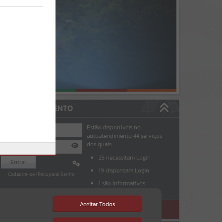
AUTOATENDIMENTO
Estão disponíveis no
autoatendimento
44
serviços
dos quais...
25
necessitam Login
Entrar
19
dispensam Login
Cadastre-se
|
Recuperar Senha
1
são informativos
Aceitar Todos
ACESSAR SEM LOGIN