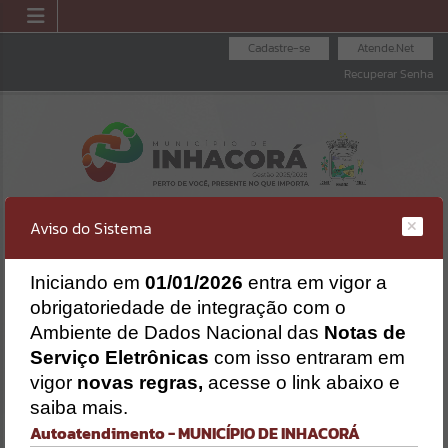
Cadastre-se
Atende.Net
Recuperar Senha
Aviso do Sistema
I
niciando em
01/01/2026
entra em vigor a
obrigatoriedade de integração com o
ENVIAR PROPOSTA
FOLHA DE
CONSULTA DE
Ambiente de Dados Nacional das
Notas de
DE LICITAÇÕES
PAGAMENTO
PROTOCOLO
Erro
Serviço Eletrônicas
com isso entraram em
SISTEMA
vigor
novas regras,
acesse o link abaixo e
Gerenciamento do Sistema
saiba mais.
CÓDIGO DA MENSAGEM:
EST-000040
Autoatendimento - MUNICÍPIO DE INHACORÁ
Ocorreu um erro de script: