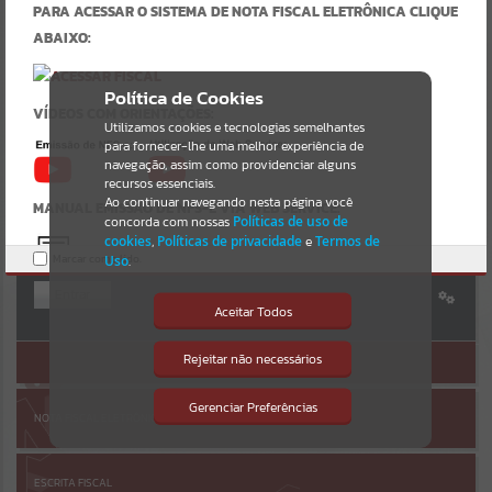
Uncaught SyntaxError: Unexpected token '('
PARA ACESSAR O SISTEMA DE NOTA FISCAL ELETRÔNICA CLIQUE
https://inhacora.atende.net/cidadao/pagina/static/bundle/wpo_inde
Resultados para
""
ABAIXO:
x_2_base_l2_portal_editores_sync_f15d4117a34dd2a38adddbc4ffd72
9b9.js?v=891a43bc:47
Verificar Mais Detalhes
Portais
Política de Cookies
VÍDEOS COM ORIENTAÇÕES:
OK
Utilizamos cookies e tecnologias semelhantes
Por favor, aguarde...
para fornecer-lhe uma melhor experiência de
navegação, assim como providenciar alguns
AUTOATENDIMENTO
NOTÍCIAS
recursos essenciais.
Ao continuar navegando nesta página você
MANUAL EMISSÃO DE NFS-E VIA WEB SERVICE:
concorda com nossas
Políticas de uso de
Por favor, aguarde...
cookies
,
Políticas de privacidade
e
Termos de
Marcar como lido.
Uso
.
Entrar
SUBPORTAIS
URL DO WEB SERVICE:
Aceitar Todos
Cadastre-se
|
Recuperar Senha
https://ws-modelo.atende.net:7443/?
Por favor, aguarde...
Rejeitar não necessários
ACESSAR SEM LOGIN
pg=rest&service=WNERestServiceNFSe
Isto significa que diversos recursos
providenciados poderão não estar
MANUAL DA DES-IF:
disponíveis.
Gerenciar Preferências
SERVIÇOS
NOTA FISCAL ELETRÔNICA
Por favor, aguarde...
ESCRITA FISCAL