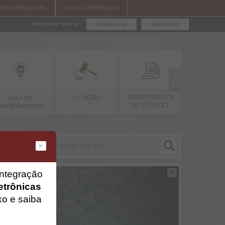
GUNTAS FREQUENTES
ACESSO À INFORMAÇÃO
Recuperar Senha
Cadastre-se
Atende.Net
ENVIAR PROPOSTA
CONSULTA
LICITAÇÕES
SALA DO
DE LICITAÇÕES
PROTOCO
EMPREENDEDOR
integração
etrônicas
xo e saiba