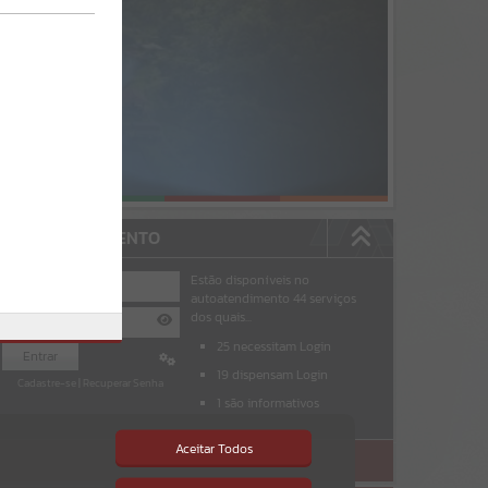
AUTOATENDIMENTO
Estão disponíveis no
autoatendimento
44
serviços
dos quais...
25
necessitam Login
Entrar
19
dispensam Login
Cadastre-se
|
Recuperar Senha
1
são informativos
Aceitar Todos
ACESSAR SEM LOGIN