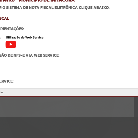
Gerenciamento do Sistema
 O SISTEMA DE NOTA FISCAL ELETRÔNICA CLIQUE ABAIXO:
CÓDIGO DA MENSAGEM:
EST-000040
Ocorreu um erro de script:
Uncaught SyntaxError: Unexpected token '('
https://inhacora.atende.net/cidadao/pagina/static/bundle/wpo_index
RIENTAÇÕES:
_2_base_l2_portal_editores_sync_f15d4117a34dd2a38adddbc4ffd729
b9.js?v=891a43bc:47
Verificar Mais Detalhes
OK
ÃO DE NFS-E VIA WEB SERVICE:
ERVICE:
delo.atende.net:7443/?pg=rest&service=WNERestServiceNFSe
do.
S-IF: