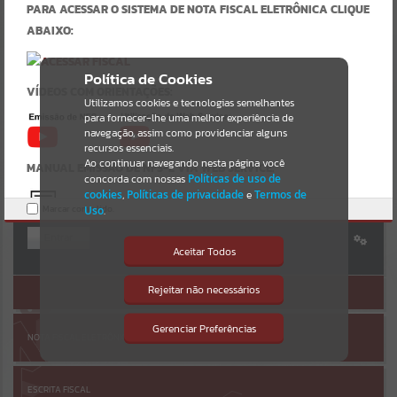
Uncaught SyntaxError: Unexpected token '('
PARA ACESSAR O SISTEMA DE NOTA FISCAL ELETRÔNICA CLIQUE
https://inhacora.atende.net/cidadao/pagina/static/bundle/wpo_inde
Resultados para
""
ABAIXO:
x_2_base_l2_portal_editores_sync_f15d4117a34dd2a38adddbc4ffd72
9b9.js?v=891a43bc:47
Verificar Mais Detalhes
Portais
Política de Cookies
VÍDEOS COM ORIENTAÇÕES:
OK
Utilizamos cookies e tecnologias semelhantes
Por favor, aguarde...
para fornecer-lhe uma melhor experiência de
navegação, assim como providenciar alguns
AUTOATENDIMENTO
NOTÍCIAS
recursos essenciais.
Ao continuar navegando nesta página você
MANUAL EMISSÃO DE NFS-E VIA WEB SERVICE:
concorda com nossas
Políticas de uso de
Por favor, aguarde...
cookies
,
Políticas de privacidade
e
Termos de
Marcar como lido.
Uso
.
Entrar
SUBPORTAIS
URL DO WEB SERVICE:
Aceitar Todos
Cadastre-se
|
Recuperar Senha
https://ws-modelo.atende.net:7443/?
Por favor, aguarde...
Rejeitar não necessários
ACESSAR SEM LOGIN
pg=rest&service=WNERestServiceNFSe
Isto significa que diversos recursos
providenciados poderão não estar
MANUAL DA DES-IF:
disponíveis.
Gerenciar Preferências
SERVIÇOS
NOTA FISCAL ELETRÔNICA
Por favor, aguarde...
ESCRITA FISCAL