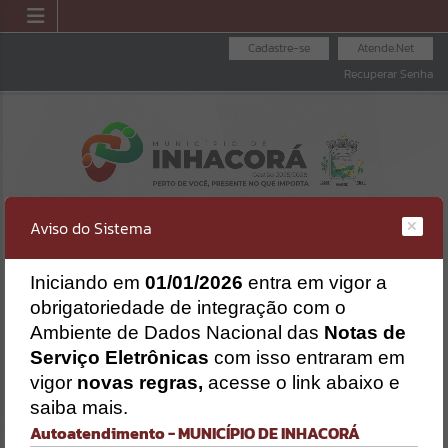
Cadastre-se
Atende.Net
Recuperar Senha
Aviso do Sistema
I
niciando em
01/01/2026
entra em vigor a
obrigatoriedade de integração com o
ENVIAR PROPOSTA
FOLHA DE
CONSULTA DE
Ambiente de Dados Nacional das
Notas de
DE LICITAÇÕES
PAGAMENTO
PROTOCOLO
Erro
Serviço Eletrônicas
com isso entraram em
SISTEMA
vigor
novas regras,
acesse o link abaixo e
Gerenciamento do Sistema
saiba mais.
CÓDIGO DA MENSAGEM:
EST-000040
Autoatendimento - MUNICÍPIO DE INHACORÁ
Ocorreu um erro de script: