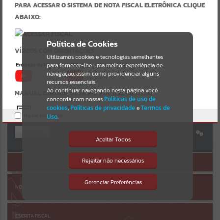
Uncaught SyntaxError: Unexpected token '('
PARA ACESSAR O SISTEMA DE NOTA FISCAL ELETRÔNICA CLIQUE
https://inhacora.atende.net/cidadao/pagina/static/bundle/wpo_inde
Resultados para
""
ABAIXO:
x_2_base_l2_portal_editores_sync_f15d4117a34dd2a38adddbc4ffd72
9b9.js?v=891a43bc:47
Verificar Mais Detalhes
Portais
Política de Cookies
VÍDEOS COM ORIENTAÇÕES:
OK
Utilizamos cookies e tecnologias semelhantes
Por favor, aguarde...
para fornecer-lhe uma melhor experiência de
navegação, assim como providenciar alguns
AUTOATENDIMENTO
NOTÍCIAS
recursos essenciais.
Ao continuar navegando nesta página você
MANUAL EMISSÃO DE NFS-E VIA WEB SERVICE:
concorda com nossas
Políticas de uso de
Por favor, aguarde...
cookies
,
Políticas de privacidade
e
Termos de
Marcar como lido.
Uso
.
Entrar
SUBPORTAIS
URL DO WEB SERVICE:
Aceitar Todos
Cadastre-se
|
Recuperar Senha
https://ws-modelo.atende.net:7443/?
Por favor, aguarde...
Rejeitar não necessários
ACESSAR SEM LOGIN
pg=rest&service=WNERestServiceNFSe
Isto significa que diversos recursos
providenciados poderão não estar
MANUAL DA DES-IF:
disponíveis.
Gerenciar Preferências
SERVIÇOS
NOTA FISCAL ELETRÔNICA
Por favor, aguarde...
ESCRITA FISCAL