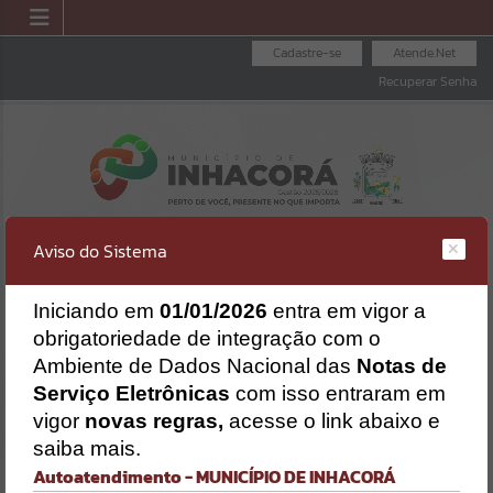
Cadastre-se
Atende.Net
Recuperar Senha
Aviso do Sistema
I
niciando em
01/01/2026
entra em vigor a
obrigatoriedade de integração com o
ENVIAR PROPOSTA
FOLHA DE
CONSULTA DE
Ambiente de Dados Nacional das
Notas de
DE LICITAÇÕES
PAGAMENTO
PROTOCOLO
Erro
Serviço Eletrônicas
com isso entraram em
SISTEMA
vigor
novas regras,
acesse o link abaixo e
Gerenciamento do Sistema
saiba mais.
CÓDIGO DA MENSAGEM:
EST-000040
Autoatendimento - MUNICÍPIO DE INHACORÁ
Ocorreu um erro de script: